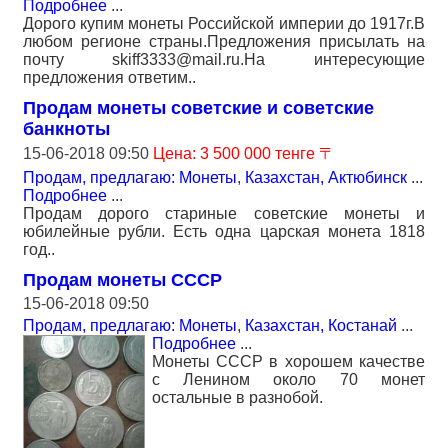
Подробнее
...
Дорого купим монеты Российской империи до 1917г.В
любом регионе страны.Предложения присылать на
почту skiff3333@mail.ru.На интересующие
предложения ответим..
Продам монеты советские и советские
банкноты
15-06-2018 09:50
Цена: 3 500 000 тенге 〒
Продам, предлагаю: Монеты
,
Казахстан, Актюбинск
...
Подробнее
...
Продам дорого стариные советские монеты и
юбилейные рубли. Есть одна царская монета 1818
год..
Продам монеты СССР
15-06-2018 09:50
Продам, предлагаю: Монеты
,
Казахстан, Костанай
...
Подробнее
...
Монеты СССР в хорошем качестве
с Ленином около 70 монет
остальные в разнобой.