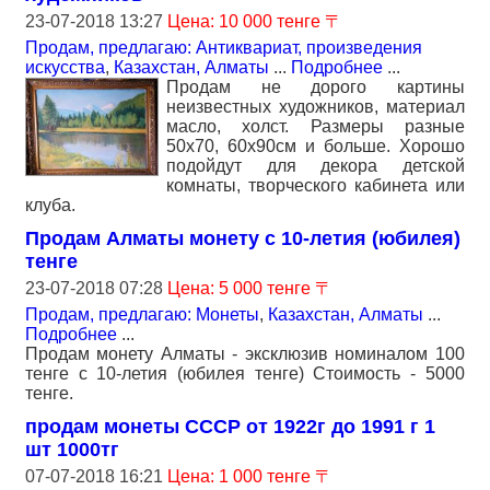
23-07-2018 13:27
Цена: 10 000 тенге 〒
Продам, предлагаю: Антиквариат, произведения
искусства
,
Казахстан, Алматы
...
Подробнее
...
Продам не дорого картины
неизвестных художников, материал
масло, холст. Размеры разные
50х70, 60х90см и больше. Хорошо
подойдут для декора детской
комнаты, творческого кабинета или
клуба.
Продам Алматы монету с 10-летия (юбилея)
тенге
23-07-2018 07:28
Цена: 5 000 тенге 〒
Продам, предлагаю: Монеты
,
Казахстан, Алматы
...
Подробнее
...
Продам монету Алматы - эксклюзив номиналом 100
тенге с 10-летия (юбилея тенге) Стоимость - 5000
тенге.
продам монеты СССР от 1922г до 1991 г 1
шт 1000тг
07-07-2018 16:21
Цена: 1 000 тенге 〒